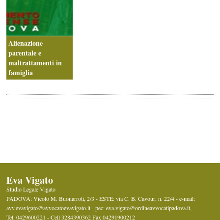
Alienazione
parentale e
maltrattamenti in
famiglia
Eva Vigato
Studio Legale Vigato
PADOVA: Vicolo M. Buonarroti, 2/3 - ESTE: via C. B. Cavour, n. 22/4 -
e-mail:
avv.evavigato@avvocatoevavigato.it - pec: eva.vigato@ordineavvocatipadova.it
,
Tel.
0429600221 - Cell 3284390362
Fax
04291900212