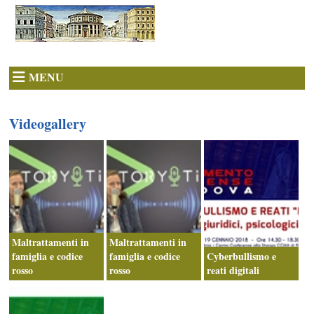
MENU
Videogallery
Maltrattamenti in
Maltrattamenti in
famiglia e codice
famiglia e codice
Cyberbullismo e
rosso
rosso
reati digitali