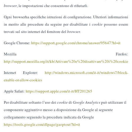
browser
, le impostazioni che consentono di rifiutarli.
Ogni browserha specifiche istruzioni di configurazione. Ulteriori informazioni
in merito alle procedure da seguire per disabilitare i
cookie
possono essere
trovati sul sito internet del fornitore del
browser.
Google Chrome:
https://support.google.com/chrome/answer/95647?hl=it
Mozilla Firefox:
http://support.mozilla.org/it/kb/Attivare%20e%20disattivare%20i%20cookie
Internet Explorer:
http://windows.microsoft.com/it-it/windows7/block-
enable-or-allow-cookies
Apple Safari:
https://support.apple.com/it-it/HT201265
Per disabilitare soltanto l’uso dei
cookie
di
Google Analytics
può utilizzare il
componente aggiuntivo messo a disposizione da Google al seguente
collegamento seguendo la procedura
indicata da Google
https://tools.google.com/dlpage/gaoptout?hl=it