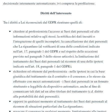
decisionale interamente automatizzato, ivi compresa la profilazione.
Diritti dell’interessato
Tra i diritti a Lei riconosciuti dal GDPR rientrano quelli di:
chiedere al professionista l'accesso ai Suoi dati personali ed alle
informazioni relative agli stessi; la rettifica dei dati inesatti o
l'integrazione di quelli incompleti; la cancellazione dei dati personali
che La riguardano (al verificarsi di una delle condizioni indicate
nell'art. 17, paragrafo 1 del GDPR e nel rispetto delle eccezioni
previste nel paragrafo 3 dello stesso articolo); la limitazione del
trattamento dei Suoi dati personali (al ricorrere di una delle ipotesi
indicate nell'art. 18, paragrafo 1 del GDPR);
richiedere ed ottenere dal professionista - nelle ipotesi in cui la base
giuridica del trattamento sia il contratto o il consenso, e lo stesso sia
effettuato con mezzi automatizzati - i Suoi dati personali in un formato
strutturato e leggibile da dispositivo automatico, anche al fine di
comunicare tali dati ad un altro titolare del trattamento (c.d. diritto
alla portabilità dei dati personali);
opporsi in qualsiasi momento al trattamento dei Suoi dati personali al
ricorrere di situazioni particolari che La riguardano;
revocare il consenso in qualsiasi momento, limitatamente alle ipotesi