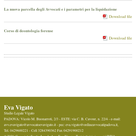
La nuova parcella degli Avvocati e i parametri per la liquidazione
Download file
Corso di deontologia forense
Download file
Eva Vigato
Studio Legale Vigato
PADOVA: Vicolo M. Buonarroti, 2/3 - ESTE: via C. B. Cavour, n. 22/4 -
e-mail:
avv.evavigato@avvocatoevavigato.it - pec: eva.vigato@ordineavvocatipadova.it
,
Tel.
0429600221 - Cell 3284390362
Fax
04291900212