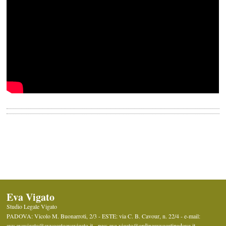
Eva Vigato
Studio Legale Vigato
PADOVA: Vicolo M. Buonarroti, 2/3 - ESTE: via C. B. Cavour, n. 22/4 -
e-mail:
avv.evavigato@avvocatoevavigato.it - pec: eva.vigato@ordineavvocatipadova.it
,