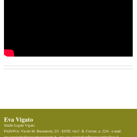
Eva Vigato
Studio Legale Vigato
PADOVA: Vicolo M. Buonarroti, 2/3 - ESTE: via C. B. Cavour, n. 22/4 -
e-mail:
avv.evavigato@avvocatoevavigato.it - pec: eva.vigato@ordineavvocatipadova.it
,