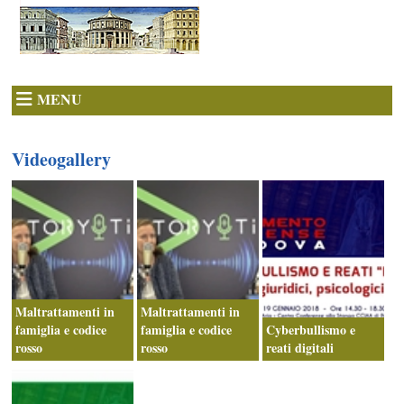
MENU
Videogallery
Maltrattamenti in
Maltrattamenti in
famiglia e codice
famiglia e codice
Cyberbullismo e
rosso
rosso
reati digitali