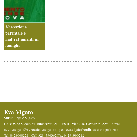
Alienazione
parentale e
maltrattamenti in
famiglia
Eva Vigato
Studio Legale Vigato
PADOVA: Vicolo M. Buonarroti, 2/3 - ESTE: via C. B. Cavour, n. 22/4 -
e-mail:
avv.evavigato@avvocatoevavigato.it - pec: eva.vigato@ordineavvocatipadova.it
,
Tel.
0429600221 - Cell 3284390362
Fax
04291900212